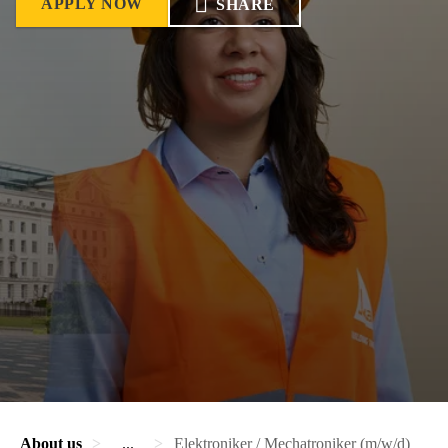
APPLY NOW
SHARE
About us
...
Elektroniker / Mechatroniker (m/w/d)