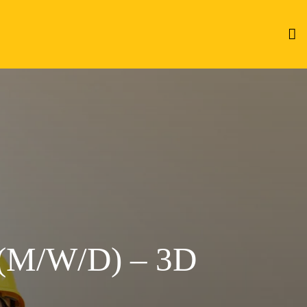
M/W/D) – 3D