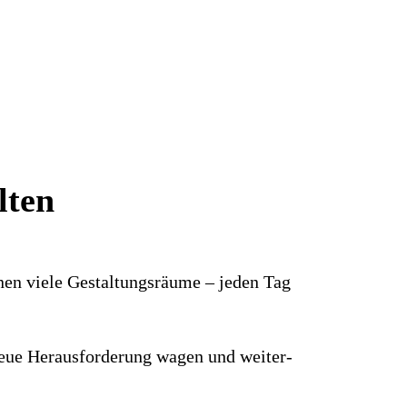
lten
hnen viele Gestaltungs­räume – jeden Tag
e neue Heraus­forderung wagen und weiter­