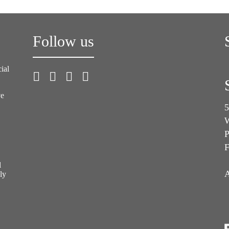
Follow us
ial
ve
5
W
P
F
l
A
ly