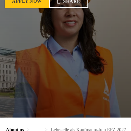
APPLY NOW
SHARE
About us
...
Lehrstelle als Kaufmann/-frau EFZ 2027