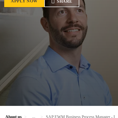
APPLY NOW
SHARE
About us
...
SAP EWM Business Process Manager - Log