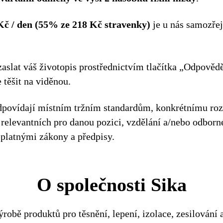
Kč / den (55% ze 218 Kč stravenky)
je u nás samozře
zaslat váš životopis prostřednictvím tlačítka „Odpově
těšit na viděnou.
dpovídají místním tržním standardům, konkrétnímu ro
relevantních pro danou pozici, vzdělání a/nebo odborn
platnými zákony a předpisy.
O společnosti Sika
ýrobě produktů pro těsnění, lepení, izolace, zesilování