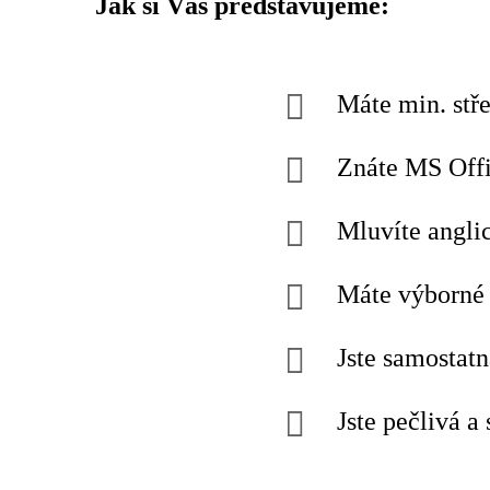
Jak si Vás představuje
me:
Máte min. stře
Znáte MS Offi
Mluvíte angli
Máte výborné 
Jste samostatn
Jste pečlivá a 