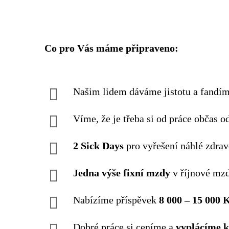
Co pro Vás máme připraveno:
Našim lidem dáváme jistotu a fandím
Víme, že je třeba si od práce občas
2 Sick Days
pro vyřešení náhlé zdrav
Jedna výše fixní mzdy
v říjnové mzd
Nabízíme příspěvek
8 000 – 15 000 K
Dobré práce si ceníme a
vyplácíme k