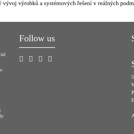
ý vývoj výrobků a systémových řešení v reálných podm
Follow us
ial
ve
5
W
P
F
l
A
ly