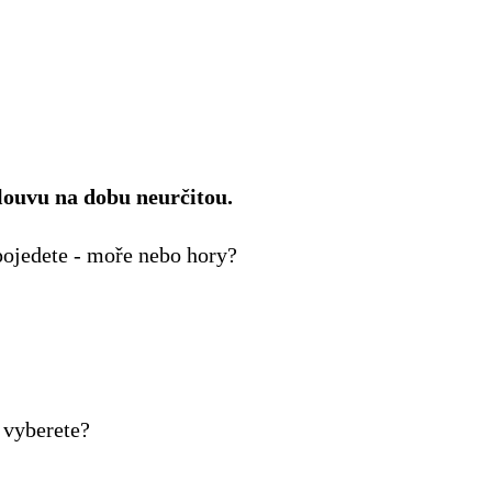
louvu na dobu neurčitou.
ojedete - moře nebo hory?
i vyberete?