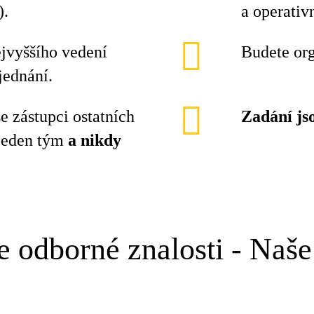
).
a operativ
ejvyššího vedení
Budete org
jednání.
e zástupci ostatních
Zadání js
 jeden tým
a nikdy
e odborné znalosti - Naše 