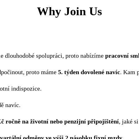
Why Join Us
e dlouhodobé spolupráci, proto nabízíme
pracovní sm
 odpočinout, proto máme
5. týden dovolené navíc
. Kam p
otní indispozice.
ě navíc.
č ročně na životní nebo penzijní připojištění
, jaké s
vartální odměny ve výši 2 násobku fixní mzdy
.