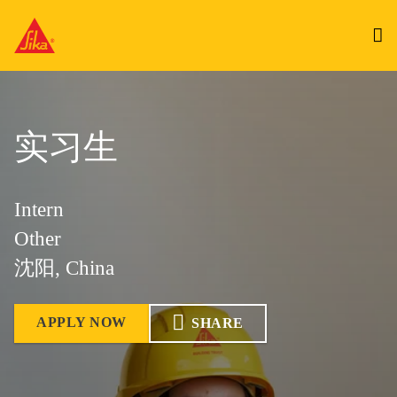
实习生
Intern
Other
沈阳, China
APPLY NOW
SHARE