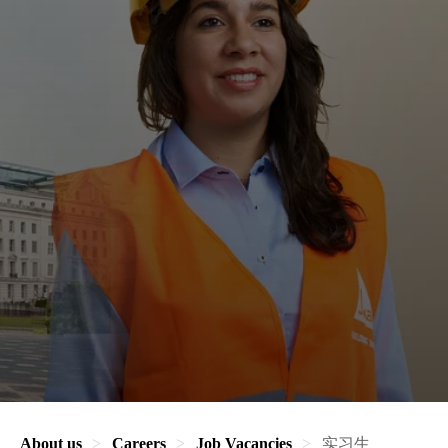
About us
Careers
Job Vacancies
实习生