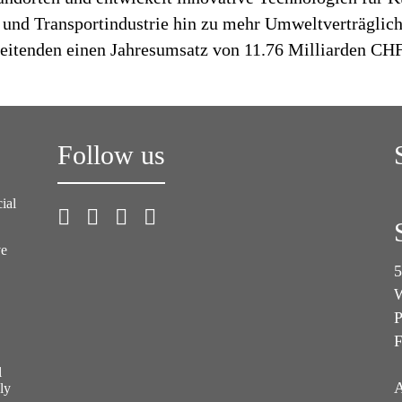
 und Transportindustrie hin zu mehr Umweltverträglich
beitenden einen Jahresumsatz von 11.76 Milliarden CHF
Follow us
ial
ve
5
W
P
F
l
A
ly