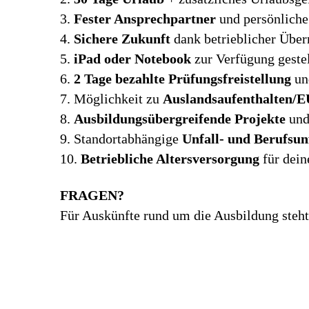
3.
Fester Ansprechpartner
und persönliche
4.
Sichere Zukunft
dank betrieblicher Übe
5.
iPad oder Notebook
zur Verfügung gestel
6.
2 Tage bezahlte Prüfungsfreistellung
und
7. Möglichkeit zu
Auslandsaufenthalten/
8.
Ausbildungsübergreifende Projekte
und
9. Standortabhängige
Unfall- und Berufsun
10.
Betriebliche Altersversorgung
für dein
FRAGEN?
Für Auskünfte rund um die Ausbildung steht