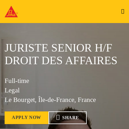
JURISTE SENIOR H/F
DROIT DES AFFAIRES
Full-time
Legal
Le Bourget, Île-de-France, France
APPLY NOW
SHARE